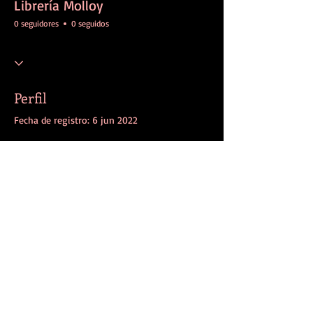
Librería Molloy
0 seguidores
0 seguidos
Perfil
Fecha de registro: 6 jun 2022
Aún no hay nada que
mostrar aquí
Cuando este miembro agregue
información sobre sí mismo, podrás verla
aquí.