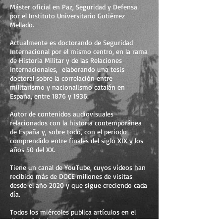
Máster oficial en Paz, Seguridad y Defensa
por el Instituto Universitario Gutiérrez
Mellado.
Actualmente es doctorando de Seguridad
Internacional por el mismo centro, en la rama
de Historia Militar y de las Relaciones
Internacionales, elaborando una tesis
doctoral sobre la correlación entre
militarismo y nacionalismo catalán en
España, entre 1876 y 1936.
Autor de contenidos audiovisuales
relacionados con la historia contemporánea
de España y, sobre todo, con el periodo
comprendido entre finales del siglo XIX y los
años 50 del XX.
Tiene un canal de YouTube, cuyos vídeos han
recibido más de DOCE millones de visitas
desde el año 2020 y que sigue creciendo cada
día.
Todos los miércoles publica artículos en el
diario digital e-noticies relacionados con la