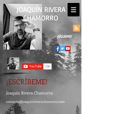
JOAQUÍN RIVERA
CHAMORRO
¡SÍGUEME!
¡ESCRÍBEME!
Joaquín Rivera Chamorro
contacto@joaquinriverachamorro.com