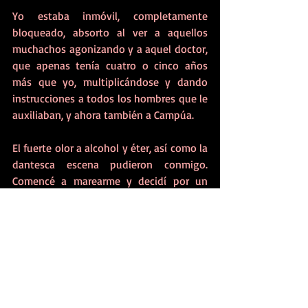
Yo estaba inmóvil, completamente 
bloqueado, absorto al ver a aquellos 
muchachos agonizando y a aquel doctor, 
que apenas tenía cuatro o cinco años 
más que yo, multiplicándose y dando 
instrucciones a todos los hombres que le 
auxiliaban, y ahora también a Campúa. 
El fuerte olor a alcohol y éter, así como la 
dantesca escena pudieron conmigo. 
Comencé a marearme y decidí por un 
momento salir de la tienda, necesitaba 
algo de aire que despejara mi sensación 
de debilidad y abatimiento. 
Acababa de salir de aquella cónica blanca 
teñida en su interior por tanta sangre 
española, cuando de repente, dos 